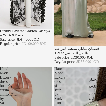
تخفيضات
Luxury Layered Chiffon Jalabiya
– White&Black
Sale price
JD84.000 JOD
Regular price
JD109.000 JOD
تخفيضات
قفطان ساتان بنقشة الفراشة
باللون النعناعي 15932
Sale price
JD30.000 JOD
Regular price
JD55.000 JOD
Hand
Hand
Made
Made
Luxury
Luxury
جهاز
dress
dress
عروس
butterfly
silk
crystal
satin
عروس
chiffon&tul
by
by
Sania
البيجامة
Sania
mint