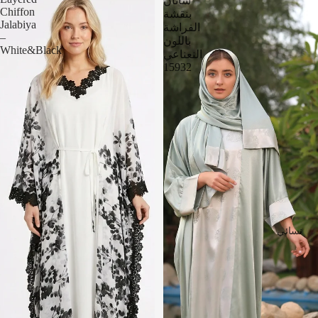
ساتان
Chiffon
بنقشة
Jalabiya
الفراشة
–
باللون
White&Black
النعناعي
15932
نسائي