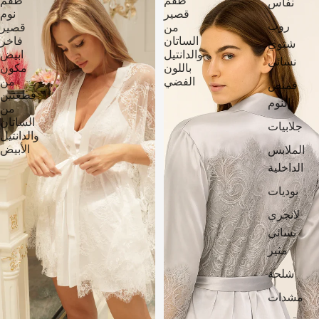
طقم
طقم
نفاس
قصير
نوم
روب
من
قصير
الساتان
فاخر
شتوي
والدانتيل
ابيض
نسائي
باللون
مكون
الفضي
من
قميص
قطعتين
النوم
من
الساتان
جلابيات
والدانتيل
الملابس
الأبيض
الداخلية
بوديات
لانجري
نسائي
مثير
شلحة
مشدات