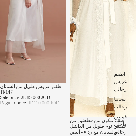
اطقم
عريس
تخفيضات
طقم عروس طويل من الساتان
رجالي
Tk147
Sale price
JD85.000 JOD
بيجاما
Regular price
JD110.000 JOD
رجالية
قميص
تخفيضات
طقم مكون من قطعتين من
داخلي
قميص نوم طويل من الدانتيل
رجالي
والساتان مع رداء - أبيض