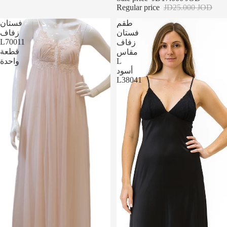
Regular price
JD25.000 JOD
طقم
فستان
فستان
زفاف
L70011
زفاف
قطعة
مقاس
L
واحدة
أسود
L38041