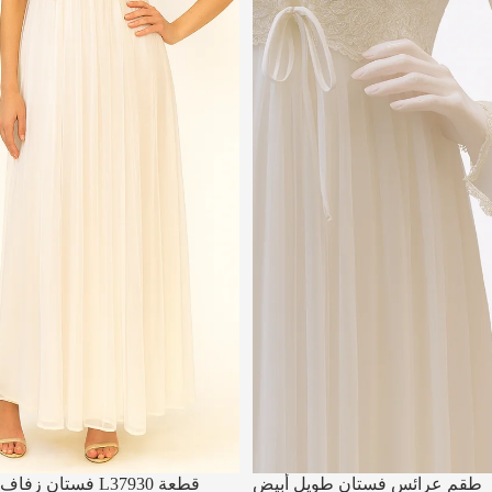
تخفيضات
تخفيضات
طقم عرائس فستان طويل أبيض
فستان زفاف L37930 قطعة