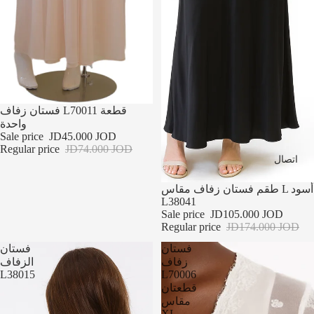
تخفيضات
فستان زفاف L70011 قطعة
واحدة
Sale price
JD45.000 JOD
Regular price
JD74.000 JOD
اتصال
تخفيضات
طقم فستان زفاف مقاس L أسود
L38041
Sale price
JD105.000 JOD
Regular price
JD174.000 JOD
فستان
فستان
زفاف
الزفاف
L38015
L70006
قطعتان
مقاس
XL