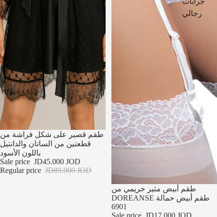
جرابات
رجالي
تخفيضات
طقم قصير على شكل فراشة من
قطعتين من الساتان والدانتيل
باللون الأسود
Sale price
JD45.000 JOD
Regular price
JD89.000 JOD
تخفيضات
طقم أبيض مثير حريمي من
DOREANSE طقم أبيض حمالة
6901
Sale price
JD17.000 JOD