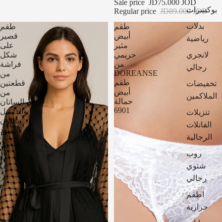
Sale price
JD75.000 JOD
بوكسرات
Regular price
JD89.000 JOD
بدلات
طقم
طقم
أبيض
قصير
رياضية
مثير
على
لانجري
حريمي
شكل
من
فراشة
رجالي
DOREANSE
من
تخفيضات
طقم
قطعتين
أبيض
من
الملاكمين
حمالة
الساتان
6901
تنزيلات
والدانتيل
باللون
الفانلات
الأسود
الرجالية
روب
شتوي
رجالي
اطقم
حرارية