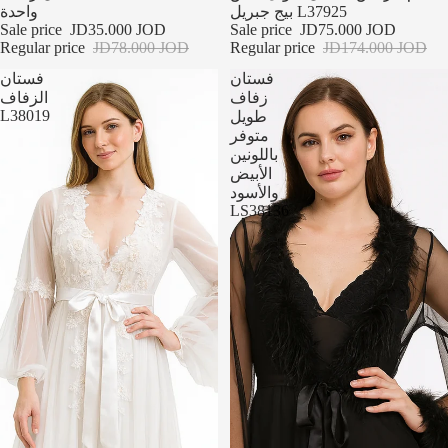
بيج جبريل L37925
واحدة
Sale price
JD35.000 JOD
Sale price
JD75.000 JOD
Regular price
JD78.000 JOD
Regular price
JD174.000 JOD
فستان
فستان
زفاف
الزفاف
L38019
طويل
متوفر
باللونين
الأبيض
والأسود
LS38136