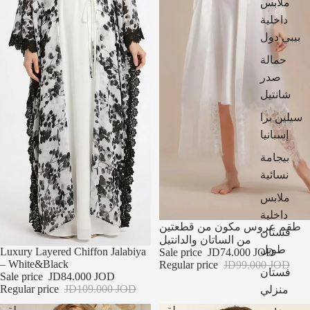
ملابس
داخلية
بيبي دول
حمالة
صدر
شانتيل
سيلين برا
إسبانيا
بيجامة
نسائية
ملابس
داخلية
نفذ
طقم عروس مكون من قطعتين
فستان
من الساتان والدانتيل
طويل
تخفيضات
Luxury Layered Chiffon Jalabiya
Sale price
JD74.000 JOD
– White&Black
Regular price
JD99.000 JOD
فستان
Sale price
JD84.000 JOD
منزلي
Regular price
JD109.000 JOD