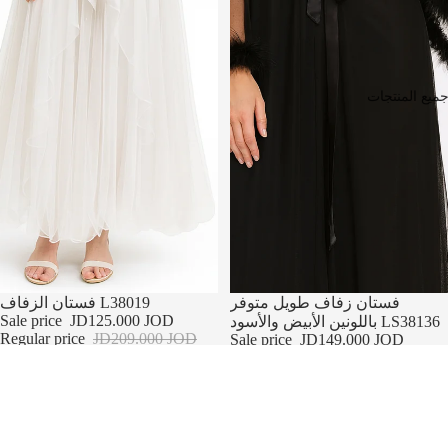
ميع المنتجات
تخفيضات
تخفيضات
فستان زفاف طويل متوفر
فستان الزفاف L38019
Sale price
JD125.000 JOD
باللونين الأبيض والأسود LS38136
Regular price
JD209.000 JOD
Sale price
JD149.000 JOD
Regular price
JD249.000 JOD
Short
طقم
Satin
قصير
&
من
Lace
الساتان