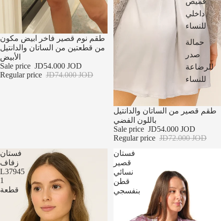
قميص
داخلي
للنساء
تخفيضات
طقم نوم قصير فاخر ابيض مكون
حمالة
من قطعتين من الساتان والدانتيل
صدر
الأبيض
Sale price
JD54.000 JOD
للرضاعة
Regular price
JD74.000 JOD
للنساء
تخفيضات
طقم قصير من الساتان والدانتيل
باللون الفضي
Sale price
JD54.000 JOD
Regular price
JD72.000 JOD
فستان
فستان
قصير
زفاف
L37945
نسائي
1
قطن
قطعة
بنفسجي