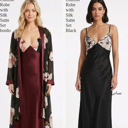
Robe
Robe
with
with
Silk
Silk
Satin
Satin
Set
Set
bordo
Black
نسائي