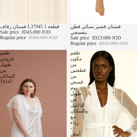
تخفيضات
تخفيضات
فستان قصير نسائي قطن
فستان زفاف L37945 1 قطعة
Sale price
JD45.000 JOD
بنفسجي
Regular price
JD69.000 JOD
Sale price
JD23.000 JOD
Regular price
JD35.000 JOD
طقم
طقم
مكون
عروس
من
طويل
قطعتين
من
من
الساتان
Tk147
قميص
نوم
طويل
من
الدانتيل
والساتان
مع
رداء
-
أبيض