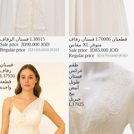
تخفيضات
تخفيضات
فستان زفاف L70006 قطعتان
فستان الزفاف L38015
Sale price
JD90.000 JOD
مقاس XL متوفر
Regular price
JD169.000 JOD
Sale price
JD85.000 JOD
Regular price
JD179.000 JOD
طقم
فستان
عرائس
زفاف
L37930
فستان
قطعة
طويل
واحدة
أبيض
بيج
جبريل
L37925